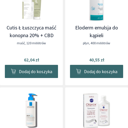
Cutis Ł Łuszczyca maść
Eloderm emulsja do
konopna 20% + CBD
kąpieli
maść
,
120 mililitrów
płyn
,
400 mililitrów
62,04 zł
40,55 zł
Dodaj do koszyka
Dodaj do koszyka