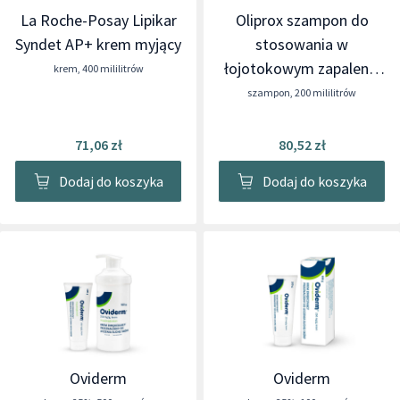
La Roche-Posay Lipikar
Oliprox szampon do
Syndet AP+ krem myjący
stosowania w
łojotokowym zapaleniu
krem
,
400 mililitrów
skóry
szampon
,
200 mililitrów
71,06 zł
80,52 zł
Dodaj do koszyka
Dodaj do koszyka
Oviderm
Oviderm