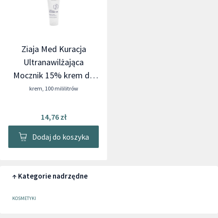
Ziaja Med Kuracja
Ultranawilżająca
Mocznik 15% krem do
stóp
krem
,
100 mililitrów
14,76 zł
Dodaj do koszyka
↑ Kategorie nadrzędne
KOSMETYKI