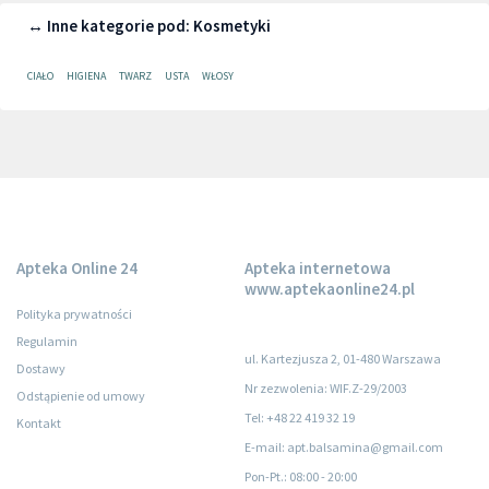
↔ Inne kategorie pod: Kosmetyki
CIAŁO
HIGIENA
TWARZ
USTA
WŁOSY
Apteka Online 24
Apteka internetowa
www.aptekaonline24.pl
Polityka prywatności
Regulamin
ul. Kartezjusza 2, 01-480 Warszawa
Dostawy
Nr zezwolenia: WIF.Z-29/2003
Odstąpienie od umowy
Tel: +48 22 419 32 19
Kontakt
E-mail: apt.balsamina@gmail.com
Pon-Pt.
: 08:00 - 20:00