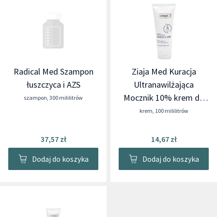
Radical Med Szampon
Ziaja Med Kuracja
łuszczyca i AZS
Ultranawilżająca
Mocznik 10% krem do
szampon
,
300 mililitrów
rąk
krem
,
100 mililitrów
37,57 zł
14,67 zł
Dodaj do koszyka
Dodaj do koszyka