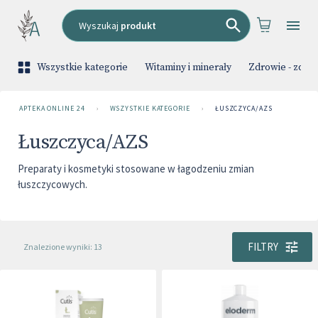
Wyszukaj
produkt
Wszystkie kategorie
Witaminy i minerały
Zdrowie - zdbaj
APTEKA ONLINE 24
›
WSZYSTKIE KATEGORIE
›
ŁUSZCZYCA/AZS
Łuszczyca/AZS
Preparaty i kosmetyki stosowane w łagodzeniu zmian
łuszczycowych.
FILTRY
Znalezione wyniki: 13