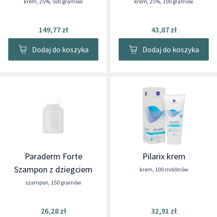
krem
,
25%
,
500 gramów
krem
,
25%
,
100 gramów
149,77 zł
43,87 zł
Dodaj do koszyka
Dodaj do koszyka
Paraderm Forte
Pilarix krem
Szampon z dziegciem
krem
,
100 mililitrów
szampon
,
150 gramów
26,28 zł
32,91 zł