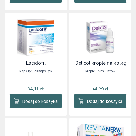
Lacidofil
Delicol krople na kolkę
kapsułki
,
20 kapsułek
krople
,
15 mililitrów
34,11 zł
44,29 zł
Dodaj do koszyka
Dodaj do koszyka