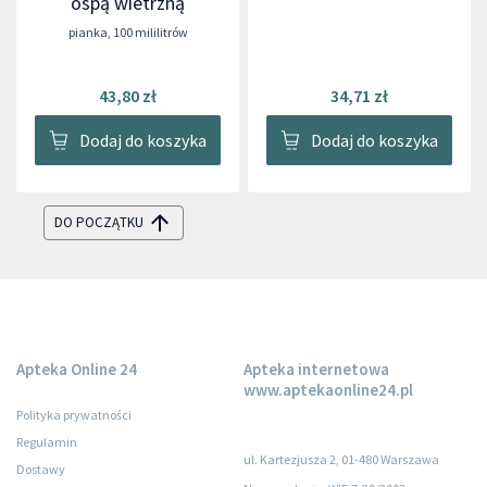
ospą wietrzną
pianka
,
100 mililitrów
43,80 zł
34,71 zł
Dodaj do koszyka
Dodaj do koszyka
DO POCZĄTKU
Apteka Online 24
Apteka internetowa
www.aptekaonline24.pl
Polityka prywatności
Regulamin
ul. Kartezjusza 2, 01-480 Warszawa
Dostawy