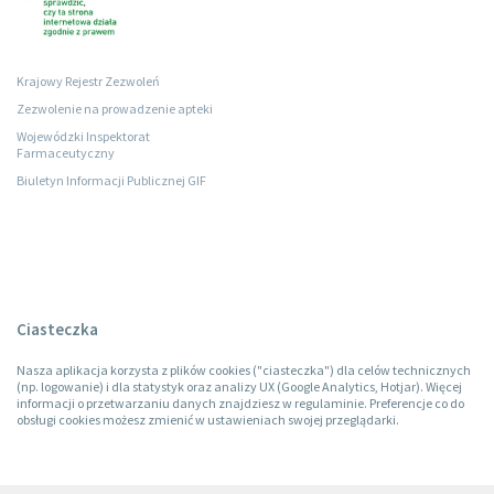
Krajowy Rejestr Zezwoleń
Zezwolenie na prowadzenie apteki
Wojewódzki Inspektorat
Farmaceutyczny
Biuletyn Informacji Publicznej GIF
Ciasteczka
Nasza aplikacja korzysta z plików cookies ("ciasteczka") dla celów technicznych
(np. logowanie) i dla statystyk oraz analizy UX (Google Analytics, Hotjar). Więcej
informacji o przetwarzaniu danych znajdziesz w regulaminie. Preferencje co do
obsługi cookies możesz zmienić w ustawieniach swojej przeglądarki.