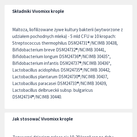
Składniki Vivomixx krople
Maltoza, liofilizowane żywe kultury bakterii (wytworzone z
udziałem pochodnych mleka) - 5 mld CFU w 10 kropach:
Streptococcus thermophilus DSM24731®/NCIMB 30438,
Bifidobacterium breve DSM24732®/NCIMB 30441,
Bifidobacterium longum DSM24736®/NCIMB 30435*,
Bifidobacterium infantis DSM24737®/NCIMB 30436*,
Lactobacillus acidophilus DSM24735®/NCIMB 30442,
Lactobacillus plantarum DSM24730®/NCIMB 30437,
Lactobacillus paracasei DSM24733®/NCIMB 30439,
Lactobacillus delbrueckii subsp. bulgaricus
DSM24734®/NCIMB 30440.
Jak stosować Vivomixx krople