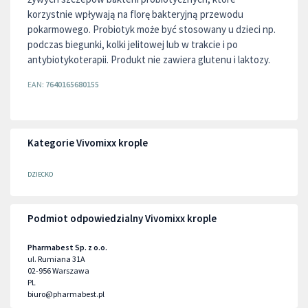
korzystnie wpływają na florę bakteryjną przewodu
pokarmowego. Probiotyk może być stosowany u dzieci np.
podczas biegunki, kolki jelitowej lub w trakcie i po
antybiotykoterapii. Produkt nie zawiera glutenu i laktozy.
EAN:
7640165680155
Kategorie Vivomixx krople
DZIECKO
Podmiot odpowiedzialny Vivomixx krople
Pharmabest Sp. z o.o.
ul. Rumiana 31A
02-956
Warszawa
PL
biuro@pharmabest.pl