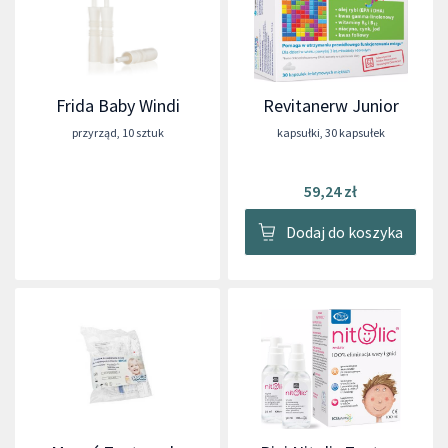
Frida Baby Windi
Revitanerw Junior
przyrząd
,
10 sztuk
kapsułki
,
30 kapsułek
59,24 zł
Dodaj do koszyka