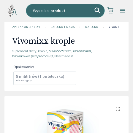
Wyszukaj
produkt
APTEKA ONLINE 24
›
DZIECKO I MAMA
›
DZIECKO
›
VIVOMIXX KROP
Vivomixx krople
suplement diety
,
krople
,
bifidobacterium
,
lactobacillus
,
Paciorkowce (streptococcus)
,
Pharmabest
Opakowanie
:
5 mililitrów (1 buteleczka)
niedostępny