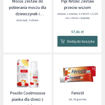
Mocuś Zestaw do
Pipi Nitolic Zestaw
pobierania moczu dla
przeciw wszom
dziewczynek i
zestaw
,
1 zestaw: 2 x 50 ml + 2 x 20
ml + 20 ml + dodatki
chłopców
przyrząd
,
1 sztuka
57,81 zł
Dodaj do koszyka
Poxclin Coolmousse
Fenistil
pianka dla dzieci z
żel
,
30 gramów