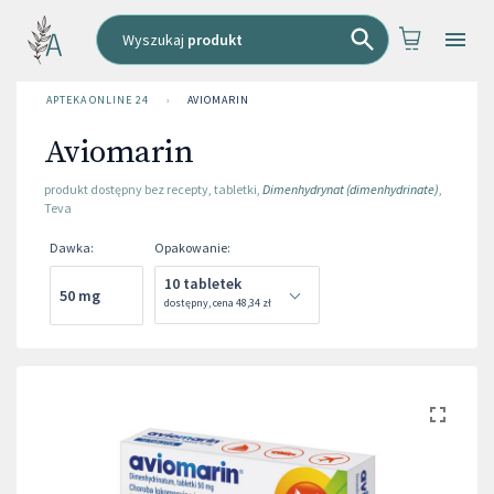
Wyszukaj
produkt
APTEKA ONLINE 24
›
AVIOMARIN
Aviomarin
produkt dostępny bez recepty
,
tabletki
,
Dimenhydrynat (dimenhydrinate)
,
Teva
Dawka
:
Opakowanie
:
10 tabletek
50 mg
dostępny
,
cena
48,34 zł