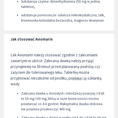
Substancja czynna: dimenhydramina (50 mg w jednej
tabletce),
substancje pomocnicze: celuloza mikrokrystaliczna, talk,
krzemionka koloidalna bezwodna, magnezu stearynian.
Jak stosować Aviomarin
Lek Aviomarin należy stosować zgodnie z zaleceniami
zawartymi w ulotce. Zalecaną dawkę należy przyjąć
przynajmniej na 30 minut przed planowaną podróżą czy
zażyciem źle tolerowanego leku. Tabletkę można
przyjmować niezależnie od posiłku, popijając ją szklanką
wody.
Zalecana dawka u dorosłych i młodzieży powyżej 14 lat
to 50 mg-100 mg, którą w razie konieczności można
powtarzać co 4-6 godzin. Maksymalna dawka dobowa
nie powinna przekroczyć 400 mg.
Zalecana dawka u dzieci w wieku od 6 do 14 lat to 50 mg,