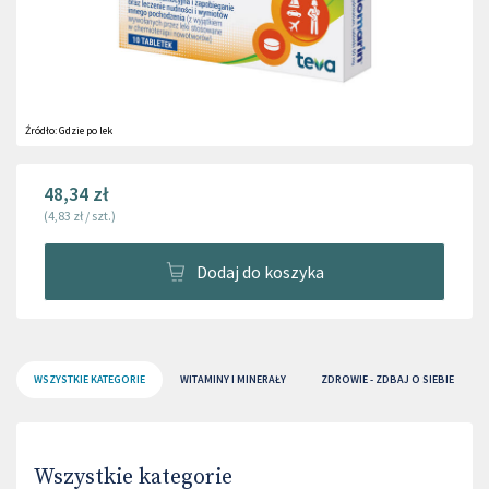
Źródło:
Gdzie po lek
48,34 zł
(
4,83 zł
/
szt.
)
Dodaj do koszyka
WSZYSTKIE KATEGORIE
WITAMINY I MINERAŁY
ZDROWIE - ZDBAJ O SIEBIE
Wszystkie kategorie