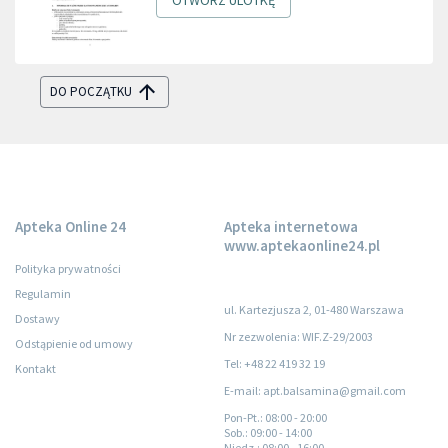
DO POCZĄTKU
Apteka Online 24
Apteka internetowa
www.aptekaonline24.pl
Polityka prywatności
Regulamin
ul. Kartezjusza 2, 01-480 Warszawa
Dostawy
Nr zezwolenia: WIF.Z-29/2003
Odstąpienie od umowy
Tel: +48 22 419 32 19
Kontakt
E-mail: apt.balsamina@gmail.com
Pon-Pt.
: 08:00 - 20:00
Sob.
: 09:00 - 14:00
Niedz.
: 08:00 - 16:00