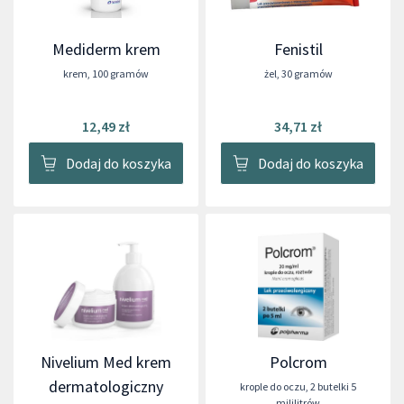
Mediderm krem
Fenistil
krem
,
100 gramów
żel
,
30 gramów
12,49 zł
34,71 zł
Dodaj do koszyka
Dodaj do koszyka
Nivelium Med krem
Polcrom
dermatologiczny
krople do oczu
,
2 butelki 5
mililitrów