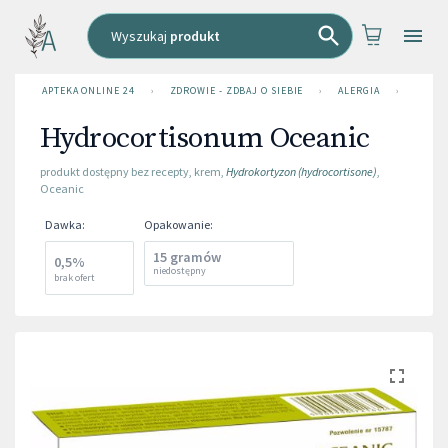
Wyszukaj
produkt
APTEKA ONLINE 24
›
ZDROWIE - ZDBAJ O SIEBIE
›
ALERGIA
›
HYDRO
Hydrocortisonum Oceanic
produkt dostępny bez recepty
,
krem
,
Hydrokortyzon (hydrocortisone)
,
Oceanic
Dawka
:
Opakowanie
:
15 gramów
0,5%
niedostępny
brak ofert