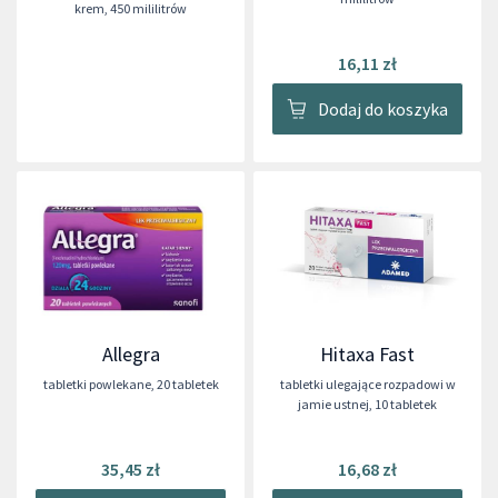
krem
,
450 mililitrów
16,11 zł
Dodaj do koszyka
Allegra
Hitaxa Fast
tabletki powlekane
,
20 tabletek
tabletki ulegające rozpadowi w
jamie ustnej
,
10 tabletek
35,45 zł
16,68 zł