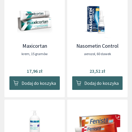
Maxicortan
Nasometin Control
krem
,
15 gramów
aerozol
,
60 dawek
17,96 zł
23,52 zł
Dodaj do koszyka
Dodaj do koszyka