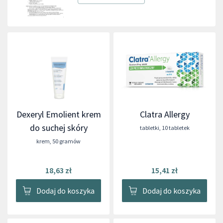
Dexeryl Emolient krem
Clatra Allergy
do suchej skóry
tabletki
,
10 tabletek
krem
,
50 gramów
18,63 zł
15,41 zł
Dodaj do koszyka
Dodaj do koszyka