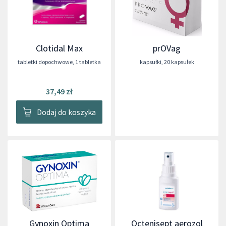
Clotidal Max
prOVag
tabletki dopochwowe
,
1 tabletka
kapsułki
,
20 kapsułek
37,49 zł
Dodaj do koszyka
Gynoxin Optima
Octenisept aerozol