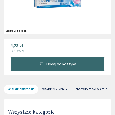
Źródło:
Gdzie po lek
4,28 zł
(
0,21 zł
/
g
)
Dodaj do koszyka
WSZYSTKIE KATEGORIE
WITAMINY I MINERAŁY
ZDROWIE - ZDBAJ O SIEBIE
Wszystkie kategorie