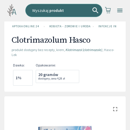
Wyszukaj
produkt
APTEKA ONLINE 24
›
KOBIETA - ZDROWIE I URODA
›
INFEKCJE INTYMNE
Clotrimazolum Hasco
produkt dostępny bez recepty
,
krem
,
Klotrimazol (clotrimazole)
,
Hasco-
Lek
Dawka
:
Opakowanie
:
20 gramów
1%
dostępny
,
cena
4,28 zł