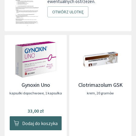
ewentualnych ostrzeżeń.
OTWÓRZ ULOTKĘ
Gynoxin Uno
Clotrimazolum GSK
kapsułki dopochwowe
,
1 kapsułka
krem
,
20 gramów
33,00 zł
Dodaj do koszyka