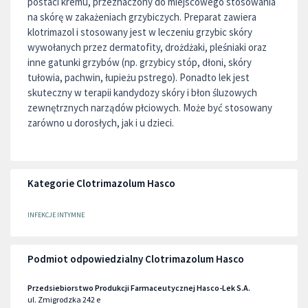
postaci kremu, przeznaczony do miejscowego stosowania
na skórę w zakażeniach grzybiczych. Preparat zawiera
klotrimazol i stosowany jest w leczeniu grzybic skóry
wywołanych przez dermatofity, drożdżaki, pleśniaki oraz
inne gatunki grzybów (np. grzybicy stóp, dłoni, skóry
tułowia, pachwin, łupieżu pstrego). Ponadto lek jest
skuteczny w terapii kandydozy skóry i błon śluzowych
zewnętrznych narządów płciowych. Może być stosowany
zarówno u dorosłych, jak i u dzieci.
Kategorie Clotrimazolum Hasco
INFEKCJE INTYMNE
Podmiot odpowiedzialny Clotrimazolum Hasco
Przedsiebiorstwo Produkcji Farmaceutycznej Hasco-Lek S.A.
ul. Zmigrodzka 242 e