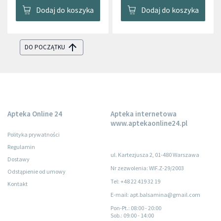
Dodaj do koszyka
Dodaj do koszyka
DO POCZĄTKU
Apteka Online 24
Apteka internetowa
www.aptekaonline24.pl
Polityka prywatności
Regulamin
ul. Kartezjusza 2, 01-480 Warszawa
Dostawy
Nr zezwolenia: WIF.Z-29/2003
Odstąpienie od umowy
Tel: +48 22 419 32 19
Kontakt
E-mail: apt.balsamina@gmail.com
Pon-Pt.
: 08:00 - 20:00
Sob.
: 09:00 - 14:00