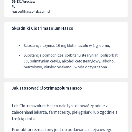
51-131
Wrocław
PL
hasco@hasco-lek.com.pl
Składniki Clotrimazolum Hasco
Substancja czynna: 10 mg klotrimazolu w 1 g kremu,
Substancje pomocnicze: sorbitanu stearynian, polisorbat
60, palmitynian cetylu, alkohol cetostearylowy, alkohol
benzylowy, oktylododekanol, woda oczyszczona.
Jak stosować Clotrimazolum Hasco
Lek Clotrimazolum Hasco należy stosować zgodnie z
zaleceniami lekarza, farmaceuty, pielęgniarki lub zgodnie z
treścią ulotki.
Produkt przeznaczony jest do podawania miejscowego.