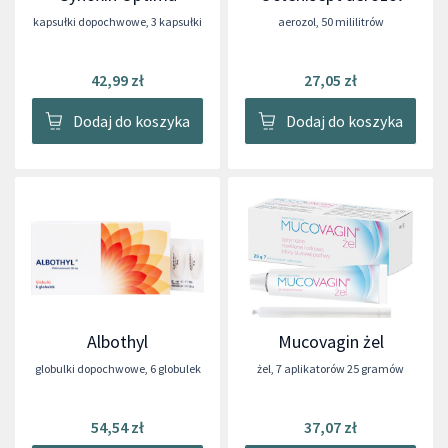
kapsułki dopochwowe
,
3 kapsułki
aerozol
,
50 mililitrów
42,99 zł
27,05 zł
Dodaj do koszyka
Dodaj do koszyka
Albothyl
Mucovagin żel
globulki dopochwowe
,
6 globulek
żel
,
7 aplikatorów 25 gramów
54,54 zł
37,07 zł