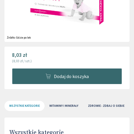
Źródło:
Gdzie po lek
8,03 zł
(
8,03 zł
/
szt.
)
Dodaj do koszyka
WSZYSTKIE KATEGORIE
WITAMINY I MINERAŁY
ZDROWIE - ZDBAJ O SIEBIE
Wszystkie kategorie