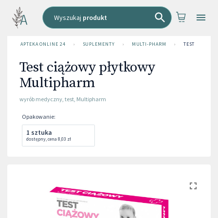
Wyszukaj
produkt
APTEKA ONLINE 24
›
SUPLEMENTY
›
MULTI-PHARM
›
TEST CIĄŻOW
Test ciążowy płytkowy
Multipharm
wyrób medyczny
,
test
,
Multipharm
Opakowanie
:
1 sztuka
dostępny
,
cena
8,03 zł