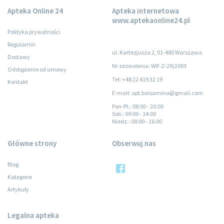
Apteka Online 24
Apteka internetowa
www.aptekaonline24.pl
Polityka prywatności
Regulamin
ul. Kartezjusza 2, 01-480 Warszawa
Dostawy
Nr zezwolenia: WIF.Z-29/2003
Odstąpienie od umowy
Tel: +48 22 419 32 19
Kontakt
E-mail: apt.balsamina@gmail.com
Pon-Pt.
: 08:00 - 20:00
Sob.
: 09:00 - 14:00
Niedz.
: 08:00 - 16:00
Główne strony
Obserwuj nas
Blog
Kategorie
Artykuły
Legalna apteka